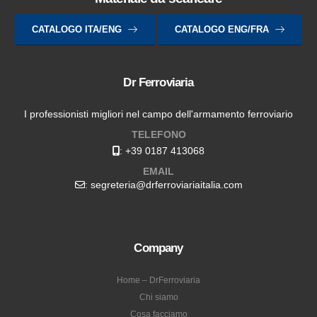
CATALOGO ITA/ENG
CATALOGO ENG/FRA
Dr Ferroviaria
I professionisti migliori nel campo dell'armamento ferroviario
TELEFONO
:
+39 0187 413068
EMAIL
: segreteria@drferroviariaitalia.com
Company
Home – DrFerroviaria
Chi siamo
Cosa facciamo